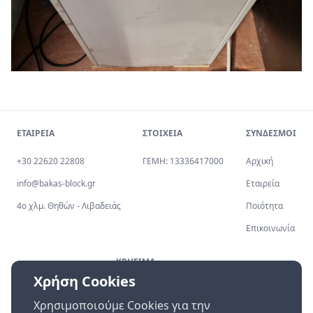
ΕΤΑΙΡΕΙΑ
ΣΤΟΙΧΕΙΑ
ΣΥΝΔΕΣΜΟΙ
+30 22620 22808
ΓΕΜΗ: 13336417000
Αρχική
info@bakas-block.gr
Εταιρεία
4ο χλμ. Θηθών - Λιβαδειάς
Ποιότητα
Επικοινωνία
ΧΡΗΣΙΜΑ
Χρήση Cookies
Πολιτική Απορρήτου
Χρησιμοποιούμε Cookies για την
Επικοινωνία